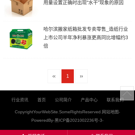
用量设置正确时出现“水干”现象的原因
哈尔滨搬家纸箱批发专卖零售_造纸行业
上市公司半年净利暴涨更高同比增幅约3
倍
‹‹
1
››
行业资讯
首页
公司简介
产品中心
联系我们
CopyrightYourWebSite.SomeRightsReserved.
网站地图
-
PoweredBy-
黑ICP备2021002236号-3
-